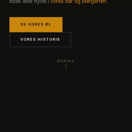
butik eller nyde i
vores bar og biergarten
.
SE VORES ØL
VORES HISTORIE
SCROLL
17+
60+
ÅRS ERFARING
UNIKKE ØLTYPER