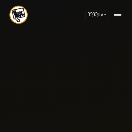
🇩🇰
DA